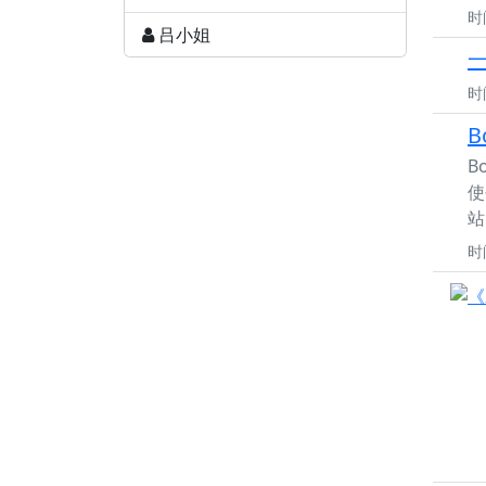
时
吕小姐
时
B
B
使
站
时