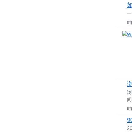
一
时
浏
浏
间
时
2